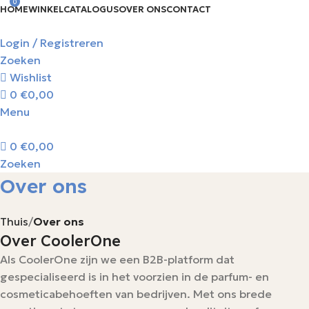
0
HOME
WINKEL
CATALOGUS
OVER ONS
CONTACT
Login / Registreren
Zoeken
Wishlist
0
€
0,00
Menu
0
€
0,00
Zoeken
Over ons
Thuis
Over ons
Over CoolerOne
Als CoolerOne zijn we een B2B-platform dat
gespecialiseerd is in het voorzien in de parfum- en
cosmeticabehoeften van bedrijven. Met ons brede