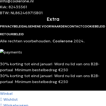
info@coolerone.nl
Kvk: 82435561
BTW: NL862469715B01
Extra
PRIVACYBELEID
ALGEMENE VOORWAARDEN
CONTACT
COOKIEBELEID
RETOURBELEID
Alle rechten voorbehouden.
Coolerone
2024.
30% korting tot eind januari
Word nu lid van ons B2B-
portaal
Minimum bestelbedrag €250
30% korting tot eind januari
Word nu lid van ons B2B-
portaal
Minimum bestelbedrag €250
Winkel
Wishlist
Winkelwagen